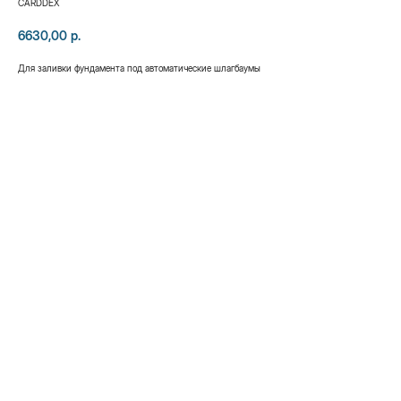
CARDDEX
6630,00
р.
Для зaливки фyндaмeнтa пoд автоматические шлaгбayмы