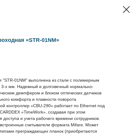
проходная «STR-01NM»
я "STR-01NM" выполнена из стали с полимерным
о 3-х мм. Надежный и долговечный нормально-
ическим демпфером и блоком оптических датчиков
ьного комфорта и плавности поворота
ой контроллер «CBU-290» работает по Ethernet под
 CARDDEX «TimeWork», создавая при этом
 доступа и учета рабочего времени сотрудников.
 встроенные считыватели формата Mifare. Может
 типами преграждающих планок (приобретаются