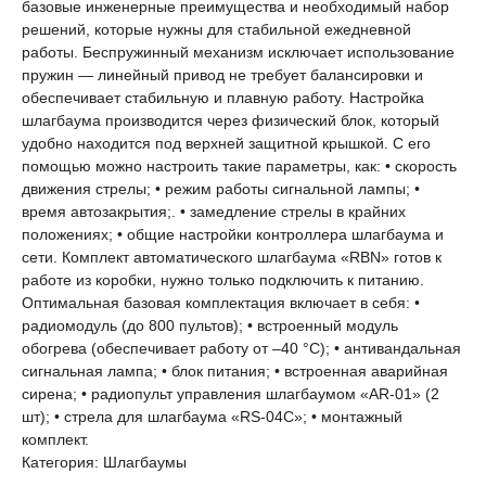
базовые инженерные преимущества и необходимый набор
решений, которые нужны для стабильной ежедневной
работы. Беспружинный механизм исключает использование
пружин — линейный привод не требует балансировки и
обеспечивает стабильную и плавную работу. Настройка
шлагбаума производится через физический блок, который
удобно находится под верхней защитной крышкой. С его
помощью можно настроить такие параметры, как: • скорость
движения стрелы; • режим работы сигнальной лампы; •
время автозакрытия;. • замедление стрелы в крайних
положениях; • общие настройки контроллера шлагбаума и
сети. Комплект автоматического шлагбаума «RBN» готов к
работе из коробки, нужно только подключить к питанию.
Оптимальная базовая комплектация включает в себя: •
радиомодуль (до 800 пультов); • встроенный модуль
обогрева (обеспечивает работу от –40 °C); • антивандальная
сигнальная лампа; • блок питания; • встроенная аварийная
сирена; • радиопульт управления шлагбаумом «AR-01» (2
шт); • cтрела для шлагбаума «RS-04C»; • монтажный
комплект.
Категория: Шлагбаумы