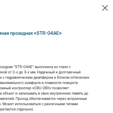
мная проходная «STR-04AE»
оходная "STR-04AE" выполнена из стали с
ой от 2-х до 3-х мм. Надежный и долговечный
 c гидравлическим демпфером и блоком оптических
максимального комфорта и плавности поворота
номный контроллер «CBU-260» позволяет
на объект и записывать в свою внутреннюю память до
ователей. Проход обеспечивается через встроенные
n. Может использоваться с различными типами
ретаются отдельно).