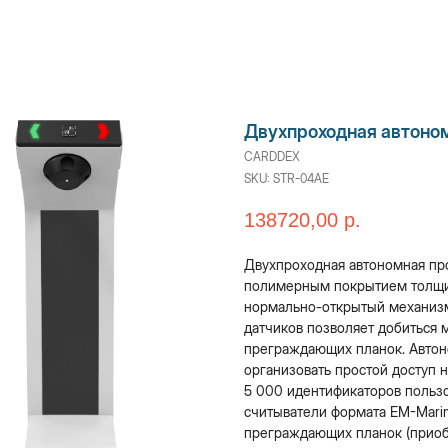
Двухпроходная автоно
CARDDEX
SKU:
STR-04AE
138720,00
р.
Двухпроходная автономная пр
полимерным покрытием толщин
нормально-открытый механизм
датчиков позволяет добиться 
преграждающих планок. Авто
организовать простой доступ 
5 000 идентификаторов польз
считыватели формата EM-Mari
преграждающих планок (приоб