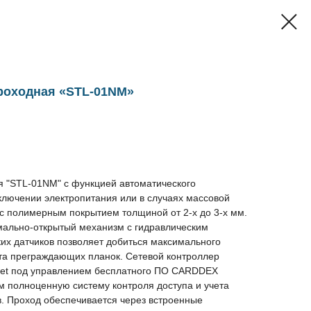
роходная «STL-01NM»
я "STL-01NM" с функцией автоматического
ключении электропитания или в случаях массовой
 с полимерным покрытием толщиной от 2-х до 3-х мм.
ально-открытый механизм c гидравлическим
их датчиков позволяет добиться максимального
та преграждающих планок. Сетевой контроллер
net под управлением бесплатного ПО CARDDEX
м полноценную систему контроля доступа и учета
в. Проход обеспечивается через встроенные