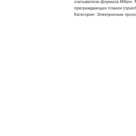
считыватели формата Mifare.
преграждающих планок (приоб
Категория: Электронные прох