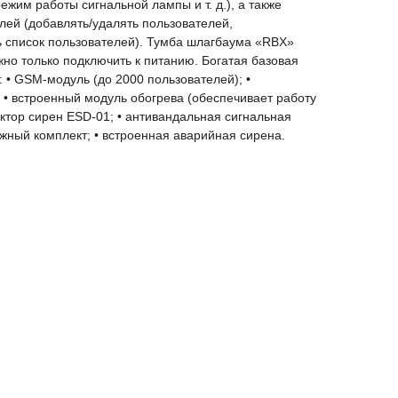
ежим работы сигнальной лампы и т. д.), а также
лей (добавлять/удалять пользователей,
ь список пользователей). Тумба шлагбаума «RBX»
ужно только подключить к питанию. Богатая базовая
: • GSM-модуль (до 2000 пользователей); •
; • встроенный модуль обогрева (обеспечивает работу
тектор сирен ESD-01; • антивандальная сигнальная
ажный комплект; • встроенная аварийная сирена.