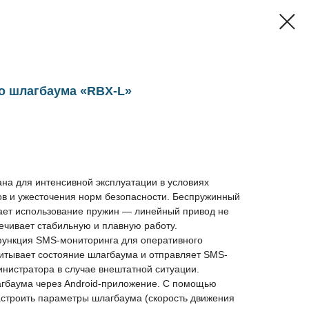
о шлагбаума «RBX-L»
на для интенсивной эксплуатации в условиях
ов и ужесточения норм безопасности. Беспружинный
ает использование пружин — линейный привод не
ечивает стабильную и плавную работу.
ункция SMS-мониторинга для оперативного
читывает состояние шлагбаума и отправляет SMS-
нистратора в случае внештатной ситуации.
гбаума через Android-приложение. С помощью
строить параметры шлагбаума (скорость движения