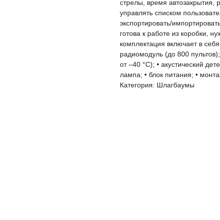
стрелы, время автозакрытия, р
управлять списком пользовате
экспортировать/импортироват
готова к работе из коробки, н
комплектация включает в себя
радиомодуль (до 800 пультов)
от –40 °C); • акустический де
лампа; • блок питания; • монт
Категория: Шлагбаумы