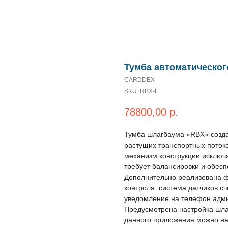
Тумба автоматическог
CARDDEX
SKU:
RBX-L
78800,00
р.
Тумба шлагбаума «RBX» созда
растущих транспортных поток
механизм конструкции исключ
требует балансировки и обесп
Дополнительно реализована ф
контроля: система датчиков с
уведомление на телефон адми
Предусмотрена настройка шла
данного приложения можно на