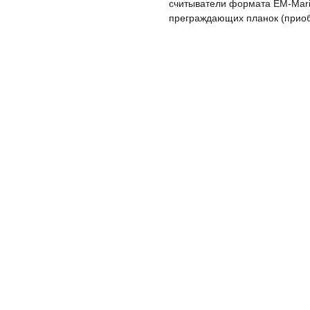
считыватели формата EM-Mari
преграждающих планок (приоб