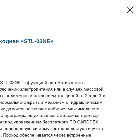
ходная «STL-03NE»
"STL-03NE" с функцией автоматического
ключении электропитания или в случаях массовой
и с полимерным покрытием толщиной от 2-х до 3-х
нормально-открытый механизм c гидравлическим
их датчиков позволяет добиться максимального
та преграждающих планок. Сетевой контроллер
net под управлением бесплатного ПО CARDDEX
м полноценную систему контроля доступа и учета
в. Проход обеспечивается через встроенные