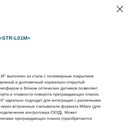
 «STR-L01M»
1M" выполнен из стали с полимерным покрытием
Надежный и долговечный нормально-открытый
емпфером и блоком оптических датчиков позволяет
орта и плавности поворота преграждающих планок.
40" идеально подходит для интеграции с различными
через встроенные считыватели формата Mifare (для
 подключение контроллера СКУД). Может
 типами преграждающих планок (приобретаются