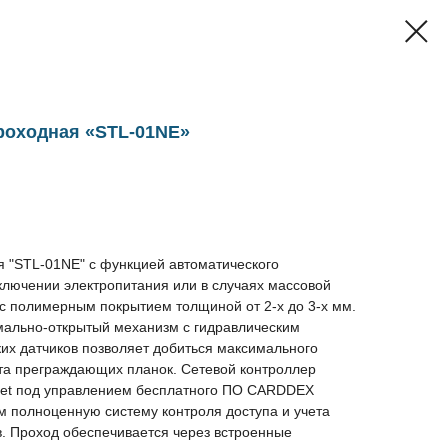
роходная «STL-01NE»
я "STL-01NE" с функцией автоматического
ключении электропитания или в случаях массовой
 с полимерным покрытием толщиной от 2-х до 3-х мм.
ально-открытый механизм c гидравлическим
их датчиков позволяет добиться максимального
та преграждающих планок. Сетевой контроллер
net под управлением бесплатного ПО CARDDEX
м полноценную систему контроля доступа и учета
в. Проход обеспечивается через встроенные