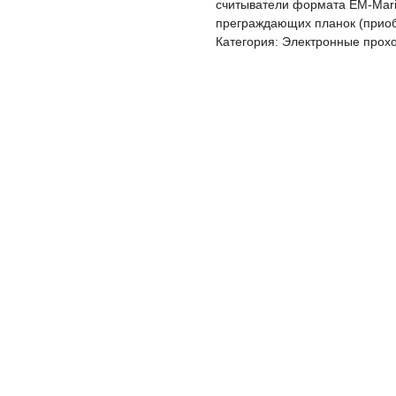
считыватели формата EM-Mari
преграждающих планок (приоб
Категория: Электронные прох