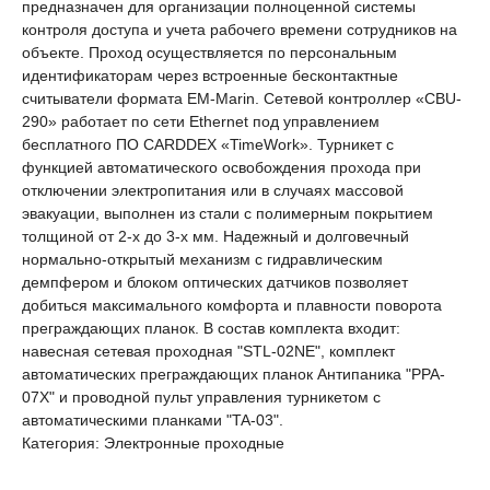
предназначен для организации полноценной системы
контроля доступа и учета рабочего времени сотрудников на
объекте. Проход осуществляется по персональным
идентификаторам через встроенные бесконтактные
считыватели формата EM-Marin. Сетевой контроллер «CBU-
290» работает по сети Ethernet под управлением
бесплатного ПО CARDDEX «TimeWork». Турникет с
функцией автоматического освобождения прохода при
отключении электропитания или в случаях массовой
эвакуации, выполнен из стали с полимерным покрытием
толщиной от 2-х до 3-х мм. Надежный и долговечный
нормально-открытый механизм c гидравлическим
демпфером и блоком оптических датчиков позволяет
добиться максимального комфорта и плавности поворота
преграждающих планок. В состав комплекта входит:
навесная сетевая проходная "STL-02NE", комплект
автоматических преграждающих планок Антипаника "PPA-
07X" и проводной пульт управления турникетом с
автоматическими планками "TA-03".
Категория: Электронные проходные