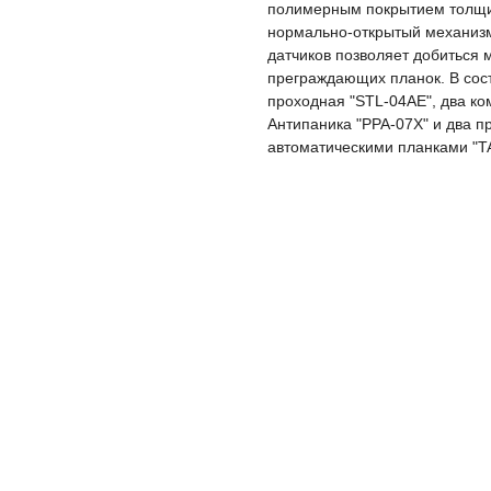
полимерным покрытием толщин
нормально-открытый механизм
датчиков позволяет добиться 
преграждающих планок. В сос
проходная "STL-04AE", два к
Антипаника "PPA-07X" и два п
автоматическими планками "TA