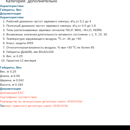
Категория: Дополнительно
Характеристики
Габариты, Вес
Документация
Характеристики
Рабочий диапазон частот звукового спектра, кГц от 0,1 до 4
Полезный диапазон частот звукового спектра, кГц от 0,5 до 1,8
Типы распознаваемых звуковых сигналов YELP, WAIL, HI-LO, HORN
Возможные значения длительности активного состояния, с 1, 5, 15, 30
Температура окружающего воздуха, ⁰С от -30 до +50
Класс защиты IP65
Относительная влажность воздуха, % при +30 ⁰С не более 85
Габариты (ДхШхВ), мм 90х42х194
Вес, кг 0,25
Гарантия 12 месяцев
Габариты, Вес
Вес, кг 0,25
Длина, м 0,09
Ширина, м 0,042
Высота, м 0.194
Документация
Декларация EAC
Сертификат соответствия
Руководство по эксплуатации детектора сирен «ESD-01N»
Пас
порт навесного детектора сирен «ESD-01N»