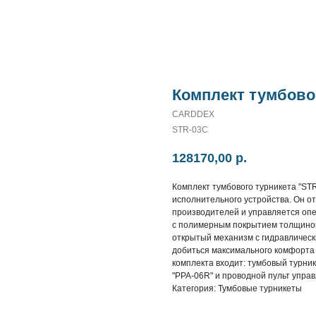
Комплект тумбово
CARDDEX
STR-03C
128170,00
р.
Комплект тумбового турникета "ST
исполнительного устройства. Он о
производителей и управляется опе
с полимерным покрытием толщиной 
открытый механизм c гидравлическ
добиться максимального комфорта 
комплекта входит: тумбовый турни
"PPA-06R" и проводной пульт управ
Категория: Тумбовые турникеты