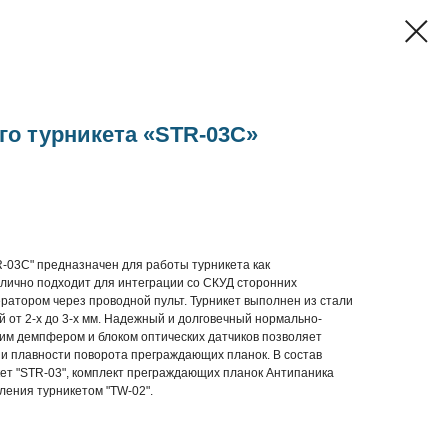
го турникета «STR-03C»
R-03C" предназначен для работы турникета как
тлично подходит для интеграции со СКУД сторонних
ратором через проводной пульт. Турникет выполнен из стали
от 2-х до 3-х мм. Надежный и долговечный нормально-
им демпфером и блоком оптических датчиков позволяет
и плавности поворота преграждающих планок. В состав
кет "STR-03", комплект преграждающих планок Антипаника
ления турникетом "TW-02".