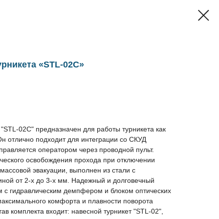
урникета «STL-02C»
 "STL-02C" предназначен для работы турникета как
Он отлично подходит для интеграции со СКУД
правляется оператором через проводной пульт.
ического освобождения прохода при отключении
 массовой эвакуации, выполнен из стали с
ой от 2-х до 3-х мм. Надежный и долговечный
 c гидравлическим демпфером и блоком оптических
максимального комфорта и плавности поворота
ав комплекта входит: навесной турникет "STL-02",