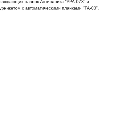
граждающих планок Антипаника "PPA-07X" и
урникетом с автоматическими планками "TA-03".