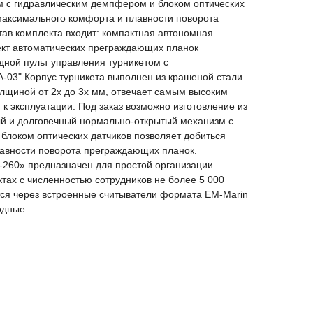
 c гидравлическим демпфером и блоком оптических
максимального комфорта и плавности поворота
ав комплекта входит: компактная автономная
ект автоматических преграждающих планок
дной пульт управления турникетом с
-03".Корпус турникета выполнен из крашеной стали
лщиной от 2х до 3х мм, отвечает самым высоким
 эксплуатации. Под заказ возможно изготовление из
й и долговечный нормально-открытый механизм c
блоком оптических датчиков позволяет добиться
авности поворота преграждающих планок.
260» предназначен для простой организации
тах с численностью сотрудников не более 5 000
тся через встроенные считыватели формата EM-Marin
одные