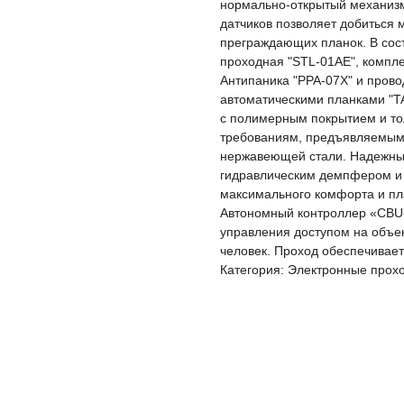
нормально-открытый механизм
датчиков позволяет добиться 
преграждающих планок. В сост
проходная "STL-01AE", компл
Антипаника "PPA-07X" и прово
автоматическими планками "TA
с полимерным покрытием и то
требованиям, предъявляемым к
нержавеющей стали. Надежны
гидравлическим демпфером и 
максимального комфорта и пл
Автономный контроллер «CBU-
управления доступом на объек
человек. Проход обеспечивае
Категория: Электронные прох