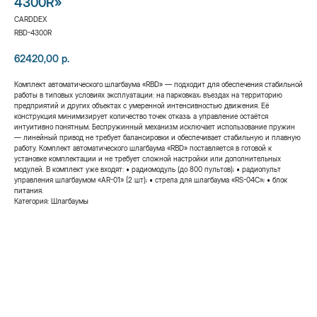
4300R»
CARDDEX
RBD-4300R
62420,00
р.
Комплект автоматического шлагбаума «RBD» — подходит для обеспечения стабильной
работы в типовых условиях эксплуатации: на парковках, въездах на территорию
предприятий и других объектах с умеренной интенсивностью движения. Её
конструкция минимизирует количество точек отказа, а управление остаётся
интуитивно понятным. Беспружинный механизм исключает использование пружин
— линейный привод не требует балансировки и обеспечивает стабильную и плавную
работу. Комплект автоматического шлагбаума «RBD» поставляется в готовой к
установке комплектации и не требует сложной настройки или дополнительных
модулей. В комплект уже входят: • радиомодуль (до 800 пультов); • радиопульт
управления шлагбаумом «AR-01» (2 шт); • cтрела для шлагбаума «RS-04C»; • блок
питания.
Категория: Шлагбаумы