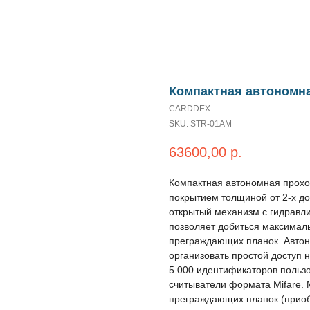
Компактная автономн
CARDDEX
SKU:
STR-01AM
63600,00
р.
Компактная автономная прохо
покрытием толщиной от 2-х д
открытый механизм c гидравл
позволяет добиться максимал
преграждающих планок. Авто
организовать простой доступ 
5 000 идентификаторов польз
считыватели формата Mifare.
преграждающих планок (приоб