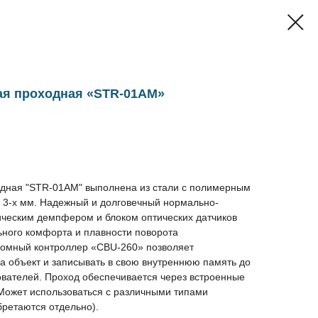
ая проходная «STR-01AM»
дная "STR-01AM" выполнена из стали с полимерным
о 3-х мм. Надежный и долговечный нормально-
ическим демпфером и блоком оптических датчиков
ьного комфорта и плавности поворота
номный контроллер «CBU-260» позволяет
на объект и записывать в свою внутреннюю память до
ователей. Проход обеспечивается через встроенные
 Может использоваться с различными типами
ретаются отдельно).