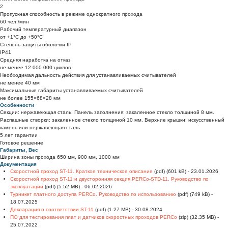
2
Пропускная способность в режиме однократного прохода
60 чел./мин
Рабочий температурный диапазон
от +1°C до +50°C
Степень защиты оболочки IP
IP41
Средняя наработка на отказ
не менее 12 000 000 циклов
Необходимая дальность действия для устанавливаемых считывателей
не менее 40 мм
Максимальные габариты устанавливаемых считывателей
не более 155×68×28 мм
Особенности
Секции: нержавеющая сталь. Панель заполнения: закаленное стекло толщиной 8 мм.
Распашные створки: закаленное стекло толщиной 10 мм. Верхние крышки: искусственный
камень или нержавеющая сталь.
5 лет гарантии
Готовое решение
Габариты, Вес
Ширина зоны прохода 650 мм, 900 мм, 1000 мм
Документация
Скоростной проход ST-11. Краткое техническое описание
(pdf) (601 kB) - 23.01.2026
Скоростной проход ST-11 и двусторонняя секция PERCo-STD-11. Руководство по
эксплуатации
(pdf) (5.52 MB) - 06.02.2026
Турникет платного доступа PERCo. Руководство по использованию
(pdf) (749 kB) -
18.07.2025
Декларация о соответствии ST-11
(pdf) (1.27 MB) - 30.08.2024
ПО для тестирования плат и датчиков скоростных проходов PERCo
(zip) (32.35 MB) -
25.07.2022