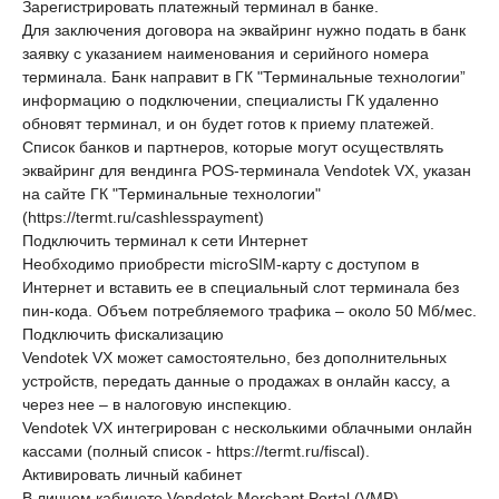
Зарегистрировать платежный терминал в банке.
Для заключения договора на эквайринг нужно подать в банк
заявку с указанием наименования и серийного номера
терминала. Банк направит в ГК "Терминальные технологии”
информацию о подключении, специалисты ГК удаленно
обновят терминал, и он будет готов к приему платежей.
Список банков и партнеров, которые могут осуществлять
эквайринг для вендинга POS-терминала Vendotek VX, указан
на сайте ГК "Терминальные технологии"
(https://termt.ru/cashlesspayment)
Подключить терминал к сети Интернет
Необходимо приобрести microSIM-карту с доступом в
Интернет и вставить ее в специальный слот терминала без
пин-кода. Объем потребляемого трафика – около 50 Мб/мес.
Подключить фискализацию
Vendotek VX может самостоятельно, без дополнительных
устройств, передать данные о продажах в онлайн кассу, а
через нее – в налоговую инспекцию.
Vendotek VX интегрирован с несколькими облачными онлайн
кассами (полный список - https://termt.ru/fiscal).
Активировать личный кабинет
В личном кабинете Vendotek Merchant Portal (VMP)