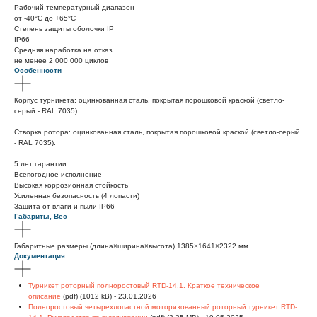
Рабочий температурный диапазон
от -40°C до +65°C
Степень защиты оболочки IP
IP66
Средняя наработка на отказ
не менее 2 000 000 циклов
Особенности
Корпус турникета: оцинкованная сталь, покрытая порошковой краской (светло-
серый - RAL 7035).
Створка ротора: оцинкованная сталь, покрытая порошковой краской (светло-серый
- RAL 7035).
5 лет гарантии
Всепогодное исполнение
Высокая коррозионная стойкость
Усиленная безопасность (4 лопасти)
Защита от влаги и пыли IP66
Габариты, Вес
Габаритные размеры (длина×ширина×высота) 1385×1641×2322 мм
Документация
Турникет роторный полноростовый RTD-14.1. Краткое техническое
описание
(pdf) (1012 kB) - 23.01.2026
Полноростовый четырехлопастной моторизованный роторный турникет RTD-