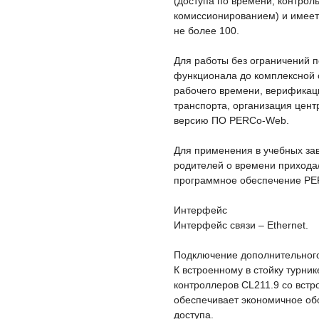
(доступа по времени, контроль
комиссионированием) и имеет 
не более 100.
Для работы без ограничений п
функционала до комплексной с
рабочего времени, верификац
транспорта, организация цен
версию ПО PERCo-Web.
Для применения в учебных з
родителей о времени прихода
программное обеспечение PE
Интерфейс
Интерфейс связи – Ethernet.
Подключение дополнительног
К встроенному в стойку турни
контроллеров CL211.9 со вст
обеспечивает экономичное об
доступа.