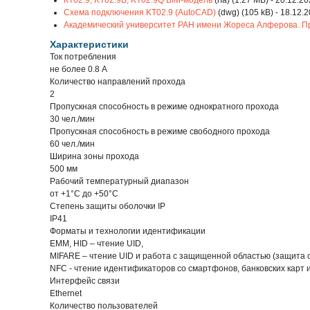
КТ02.9, KT02.9B, KT02.9Q BIM-модель
(rfa) (1.27 MB) - 20.12.2
Схема подключения KT02.9 (AutoCAD)
(dwg) (105 kB) - 18.12.
Академический университет РАН имени Жореса Алферова. П
Характеристики
Ток потребления
не более 0.8 А
Количество направлений прохода
2
Пропускная способность в режиме однократного прохода
30 чел./мин
Пропускная способность в режиме свободного прохода
60 чел./мин
Ширина зоны прохода
500 мм
Рабочий температурный диапазон
от +1°C до +50°C
Степень защиты оболочки IP
IP41
Форматы и технологии идентификации
EMM, HID – чтение UID,
MIFARE – чтение UID и работа с защищенной областью (защита о
NFC - чтение идентификаторов со смартфонов, банковских карт и
Интерфейс связи
Ethernet
Количество пользователей