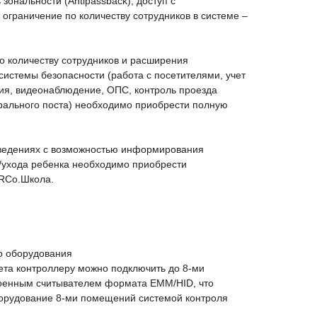
 зональности (Antipassback), доступ с
ограничение по количеству сотрудников в системе –
о количеству сотрудников и расширения
истемы безопасности (работа с посетителями, учет
ия, видеонаблюдение, ОПС, контроль проезда
трального поста) необходимо приобрести полную
аведениях с возможностью информирования
/ухода ребенка необходимо приобрести
RCo.Школа.
о оборудования
кета контроллеру можно подключить до 8-ми
роенным считывателем формата EMM/HID, что
орудование 8-ми помещений системой контроля