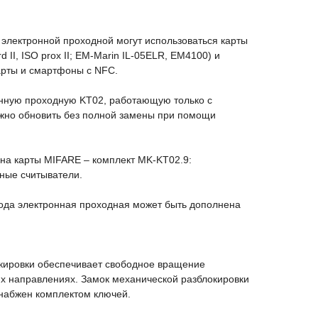
 электронной проходной могут использоваться карты
 II, ISO prox II; EM-Marin IL-05ELR, ЕМ4100) и
арты и смартфоны с NFC.
нную проходную KT02, работающую только с
жно обновить без полной замены при помощи
 на карты MIFARE – комплект MK-KT02.9:
ные считыватели.
да электронная проходная может быть дополнена
кировки обеспечивает свободное вращение
х направлениях. Замок механической разблокировки
 снабжен комплектом ключей.