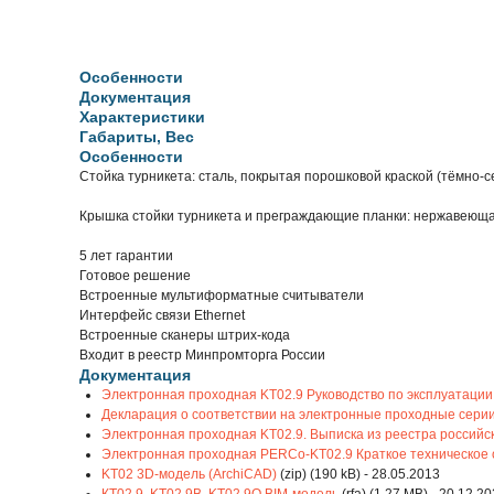
Особенности
Документация
Характеристики
Габариты, Вес
Особенности
Стойка турникета: сталь, покрытая порошковой краской (тёмно-
Крышка стойки турникета и преграждающие планки: нержавеюща
5 лет гарантии
Готовое решение
Встроенные мультиформатные считыватели
Интерфейс связи Ethernet
Встроенные сканеры штрих-кода
Входит в реестр Минпромторга России
Документация
Электронная проходная KT02.9 Руководство по эксплуатации
Декларация о соответствии на электронные проходные серии
Электронная проходная KT02.9. Выписка из реестра россий
Электронная проходная PERCo-KT02.9 Краткое техническое
KT02 3D-модель (ArchiCAD)
(zip) (190 kB) - 28.05.2013