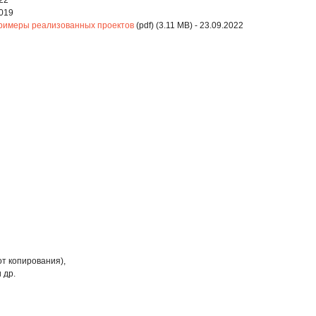
022
2019
римеры реализованных проектов
(pdf) (3.11 MB) - 23.09.2022
т копирования),
 др.