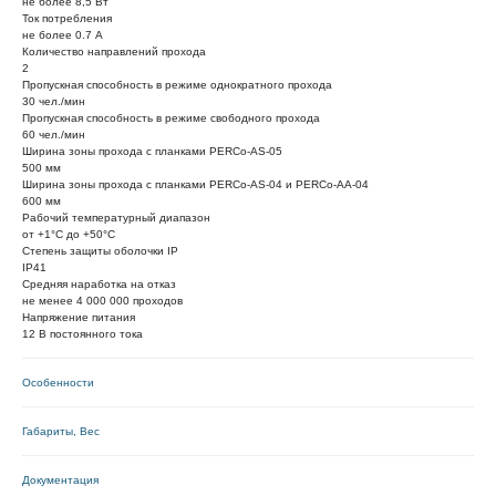
не более 8,5 Вт
Ток потребления
не более 0.7 А
Количество направлений прохода
2
Пропускная способность в режиме однократного прохода
30 чел./мин
Пропускная способность в режиме свободного прохода
60 чел./мин
Ширина зоны прохода с планками PERCo-AS-05
500 мм
Ширина зоны прохода с планками PERCo-AS-04 и PERCo-AA-04
600 мм
Рабочий температурный диапазон
от +1°C до +50°C
Степень защиты оболочки IP
IP41
Средняя наработка на отказ
не менее 4 000 000 проходов
Напряжение питания
12 В постоянного тока
Особенности
Габариты, Вес
Документация