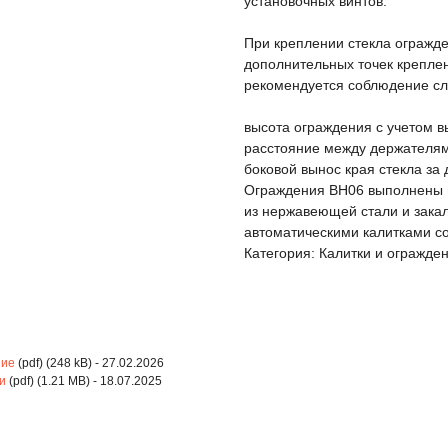
установочных винтов.
При креплении стекла огражд
дополнительных точек крепле
рекомендуется соблюдение с
высота ограждения с учетом 
расстояние между держателям
боковой вынос края стекла за
Ограждения BH06 выполнены в
из нержавеющей стали и зака
автоматическими калитками со
Категория: Калитки и огражде
ние
(pdf) (248 kB) - 27.02.2026
и
(pdf) (1.21 MB) - 18.07.2025