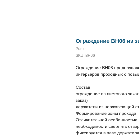
Ограждение BH06 из з
Perco
SKU:
BH06
Ограждение BH06 предназнач
интерьеров проходных с повы
Cостав
ограждение из листового зака
заказ)
держатели из нержавеющей с
Формирование зоны прохода
Отличительной особенностью 
необходимости сверлить отвер
фиксируется в пазе держател