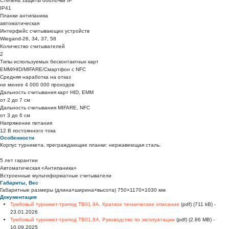
Степень защиты оболочки IP
IP41
Планки антипаника
автоматическая
Интерфейс считывающих устройств
Wiegand-26, 34, 37, 58
Количество считывателей
2
Типы используемых бесконтактных карт
EMM/HID/MIFARE/Смартфон с NFC
Средняя наработка на отказ
не менее 4 000 000 проходов
Дальность считывания карт HID, EMM
от 2 до 7 см
Дальность считывания MIFARE, NFC
от 3 до 6 см
Напряжение питания
12 В постоянного тока
Особенности
Корпус турникета, преграждающие планки: нержавеющая сталь.
5 лет гарантии
Автоматическая «Антипаника»
Встроенные мультиформатные считыватели
Габариты, Вес
Габаритные размеры (длина×ширина×высота) 750×1170×1030 мм
Документация
Тумбовый турникет-трипод TB01.9A. Краткое техническое описание
(pdf) (711 kB) -
23.01.2026
Тумбовый турникет-трипод TB01.9A. Руководство по эксплуатации
(pdf) (2.86 MB) -
10.09.2025