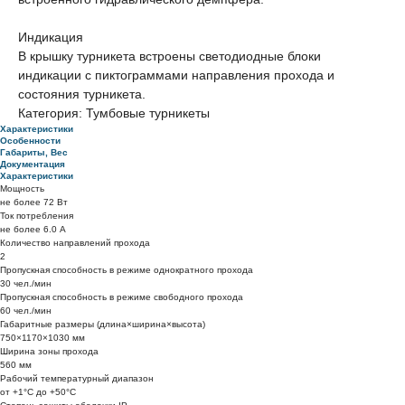
Индикация
В крышку турникета встроены светодиодные блоки
индикации с пиктограммами направления прохода и
состояния турникета.
Категория: Тумбовые турникеты
Характеристики
Особенности
Габариты, Вес
Документация
Характеристики
Мощность
не более 72 Вт
Ток потребления
не более 6.0 А
Количество направлений прохода
2
Пропускная способность в режиме однократного прохода
30 чел./мин
Пропускная способность в режиме свободного прохода
60 чел./мин
Габаритные размеры (длина×ширина×высота)
750×1170×1030 мм
Ширина зоны прохода
560 мм
Рабочий температурный диапазон
от +1°C до +50°C