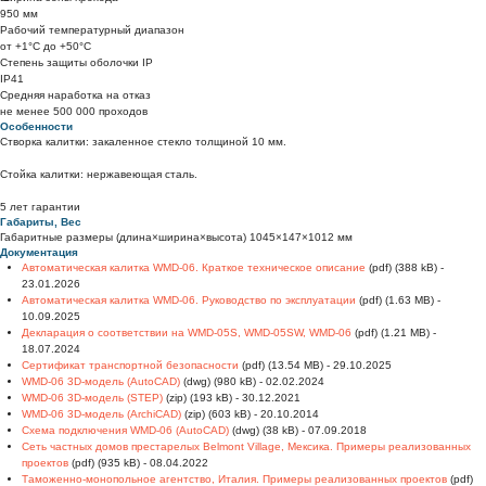
950 мм
Рабочий температурный диапазон
от +1°C до +50°C
Степень защиты оболочки IP
IP41
Средняя наработка на отказ
не менее 500 000 проходов
Особенности
Створка калитки: закаленное стекло толщиной 10 мм.
Стойка калитки: нержавеющая сталь.
5 лет гарантии
Габариты, Вес
Габаритные размеры (длина×ширина×высота) 1045×147×1012 мм
Документация
Автоматическая калитка WMD-06. Краткое техническое описание
(pdf) (388 kB) -
23.01.2026
Автоматическая калитка WMD-06. Руководство по эксплуатации
(pdf) (1.63 MB) -
10.09.2025
Декларация о соответствии на WMD-05S, WMD-05SW, WMD-06
(pdf) (1.21 MB) -
18.07.2024
Сертификат транспортной безопасности
(pdf) (13.54 MB) - 29.10.2025
WMD-06 3D-модель (AutoCAD)
(dwg) (980 kB) - 02.02.2024
WMD-06 3D-модель (STEP)
(zip) (193 kB) - 30.12.2021
WMD-06 3D-модель (ArchiCAD)
(zip) (603 kB) - 20.10.2014
Схема подключения WMD-06 (AutoCAD)
(dwg) (38 kB) - 07.09.2018
Сеть частных домов престарелых Belmont Village, Мексика. Примеры реализованных
проектов
(pdf) (935 kB) - 08.04.2022
Таможенно-монопольное агентство, Италия. Примеры реализованных проектов
(pdf)