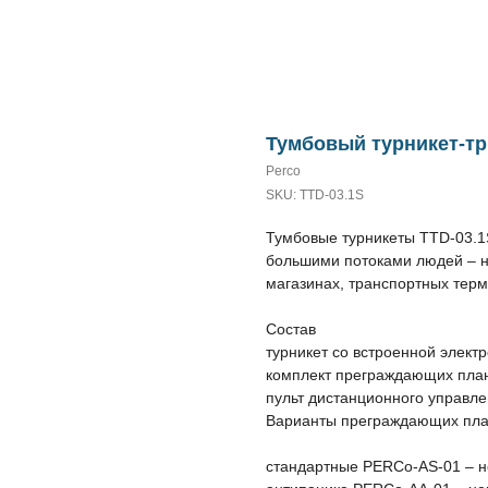
Тумбовый турникет-тр
Perco
SKU:
TTD-03.1S
Тумбовые турникеты TTD-03.1
большими потоками людей – на
магазинах, транспортных терми
Состав
турникет со встроенной элект
комплект преграждающих пла
пульт дистанционного управл
Варианты преграждающих пла
cтандартные PERCo-AS-01 – 