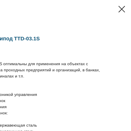
ипод TTD-03.1S
S оптимальны для применения на объектах с
 проходных предприятий и организаций, в банках,
налах и т.п.
роникой управления
нок
ения
нок:
нержавеющая сталь