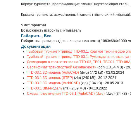
Корпус турникета, преграждающие планки: нержавеющая сталь.
Крышка турникета: искусственный камень (тёмно-синий, чёрный).
5 лет гарантии
Возможность встроить считыватель
Габариты, Вес
Габаритные размеры (длина×ширина×высота) 1083х684х1000 м
Документация
Тумбовый турникет-трипод TTD-03.1. Краткое техническое оп
Тумбовый турникет-трипод TTD-03.1. Руководство по эксплуа
Декларация о соответствии на TTD-03, TB01, TBC01, TTD-08A
Сертификат транспортной безопасности
(pdf) (13.54 MB) - 2
TTD-03.1 3D-модель (AutoCAD)
(dwg) (772 kB) - 02.02.2024
TTD-03.1 3D-модель (STEP)
(zip) (240 kB) - 30.12.2021
TTD-03.1 3D-модель (ArchiCAD)
(zip) (134 kB) - 28.05.2013
TTD-03.1 BIM-модель
(rfa) (2.59 MB) - 04.10.2022
Схема подключения TTD-03.1 (AutoCAD) (dwg)
(dwg) (34 kB) -