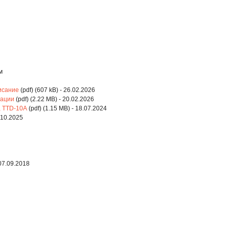
м
исание
(pdf) (607 kB) - 26.02.2026
тации
(pdf) (2.22 MB) - 20.02.2026
, TTD-10A
(pdf) (1.15 MB) - 18.07.2024
9.10.2025
 07.09.2018