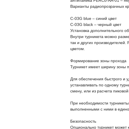
антипаника PERCo-AA-01 – н
Варианты радиопрозрачных кр
C-03G blue – синий цвет
C-03G black – черный цвет
Установка дополнительного о
Внутри турникета можно разме
так и других производителей.
цветом.
Формирование зоны прохода
Турникет имеет ширину зоны 
Для обеспечения быстрого и 
устанавливать по одному турн
смену, или из расчета пиковой
При необходимости турникеты
выполненными с ними в едино
Безопасность
Опционально турникет может