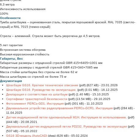
6,3 метра
Интенсивность использования
100%
Особенности
Тумба шлагбаума – оцинкованная сталь, покрытая порошковой краской. RAL 7035 (светло-
серый) и RAL 7015 (темно-серый)
Стрела – алюминий. Стрела может быть укорочена до 4,5 метров.
5 лет гарантии
Встроенная система обогрева
Высокая коррозионная стойкость
Габариты, Вес
Габаритные размеры с опущенной стрелой GBR 415×6405×1001 мм
Габаритные размеры с поднятой стрелой GBR 415×340×7085 мм
Масса стойки шлагбаума без стрелы не более 62 кг
Масса шлагбаума со стрелой не более 75 кг
Документация
Шлагбаум GS16. Краткое техническое описание
(pdf) (627 kB) - 23.01.2026
Шлагбаум GS16. Руководство по эксплуатации.
(pdf) (3.01 MB) - 16.12.2025
Декларация о соответствии на шлагбаум
(pdf) (1.40 MB) - 15.10.2025
Сертификат транспортной безопасности
(pdf) (13.54 MB) - 29.10.2025
Фотоэлемент PERCo-GD1. Инструкция
(pdf) (301 kB) - 11.10.2023
Двухканальное устройство радиоуправления PERCo-GCR1. Инструкция
(pdf) (284 kB) -
11.04.2025
Датчик индукционной петли одноканальный М1Н. Инструкция по использованию.
(pdf)
(444 kB) - 20.08.2021
Двухканальный датчик индукционной петли PD232. Руководство по эксплуатации
(pdf)
(537 kB) - 05.10.2022
GS16 3D-модель (AutoCAD)
(dwg) (626 kB) - 05.02.2024