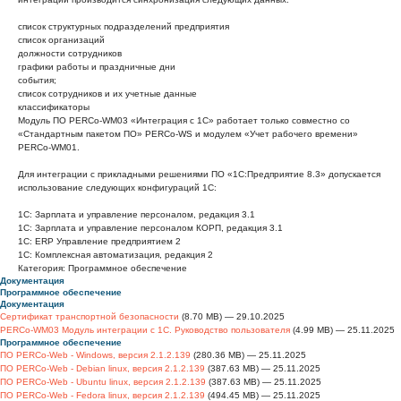
список структурных подразделений предприятия
список организаций
должности сотрудников
графики работы и праздничные дни
события;
список сотрудников и их учетные данные
классификаторы
Модуль ПО PERCo-WM03 «Интеграция с 1С» работает только совместно со
«Стандартным пакетом ПО» PERCo-WS и модулем «Учет рабочего времени»
PERCo-WM01.
Для интеграции с прикладными решениями ПО «1С:Предприятие 8.3» допускается
использование следующих конфигураций 1С:
1С: Зарплата и управление персоналом, редакция 3.1
1С: Зарплата и управление персоналом КОРП, редакция 3.1
1С: ERP Управление предприятием 2
1С: Комплексная автоматизация, редакция 2
Категория: Программное обеспечение
Документация
Программное обеспечение
Документация
Сертификат транспортной безопасности
(8.70 MB) — 29.10.2025
PERCo-WM03 Модуль интеграции с 1С. Руководство пользователя
(4.99 MB) — 25.11.2025
Программное обеспечение
ПО PERCo-Web - Windows, версия 2.1.2.139
(280.36 MB) — 25.11.2025
ПО PERCo-Web - Debian linux, версия 2.1.2.139
(387.63 MB) — 25.11.2025
ПО PERCo-Web - Ubuntu linux, версия 2.1.2.139
(387.63 MB) — 25.11.2025
ПО PERCo-Web - Fedora linux, версия 2.1.2.139
(494.45 MB) — 25.11.2025