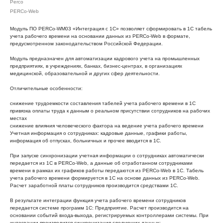
Perco
PERCo-Web
Модуль ПО PERCo-WM03 «Интеграция с 1С» позволяет сформировать в 1С табель
учета рабочего времени на основании данных из PERCo-Web в формате,
предусмотренном законодательством Российской Федерации.
Модуль предназначен для автоматизации кадрового учета на промышленных
предприятиях, в учреждениях, банках, бизнес-центрах, в организациях
медицинской, образовательной и других сфер деятельности.
Отличительные особенности:
снижение трудоемкости составления табелей учета рабочего времени в 1С
привязка оплаты труда к данным о реальном присутствии сотрудников на рабочих
местах
снижение влияния человеческого фактора на ведение учета рабочего времени
Учетная информация о сотрудниках: кадровые данные, графики работы,
информация об отпусках, больничных и прочее вводится в 1С.
При запуске синхронизации учетная информации о сотрудниках автоматически
передается из 1С в PERCo-Web, а данные об отработанном сотрудниками
времени в рамках их графиков работы передаются из PERCo-Web в 1С. Табель
учета рабочего времени формируется в 1С на основе данных из PERCo-Web.
Расчет заработной платы сотрудников производится средствами 1С.
В результате интеграции функция учета рабочего времени сотрудников
передается системе программ 1С: Предприятие. Расчет производится на
основании событий входа-выхода, регистрируемых контроллерами системы. При
интеграции производится синхронизация следующих данных: