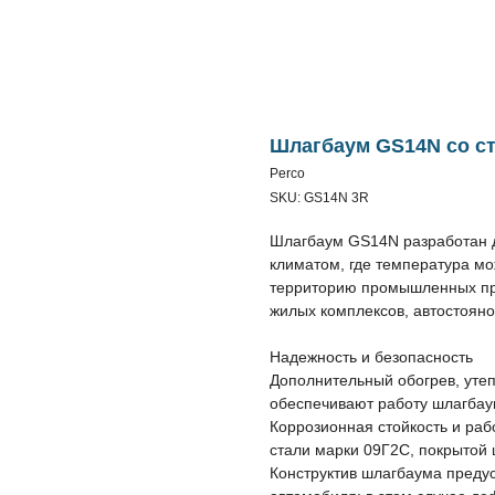
Шлагбаум GS14N со ст
Perco
SKU:
GS14N 3R
Шлагбаум GS14N разработан д
климатом, где температура мо
территорию промышленных пре
жилых комплексов, автостояно
Надежность и безопасность
Дополнительный обогрев, ут
обеспечивают работу шлагбаум
Коррозионная стойкость и раб
стали марки 09Г2С, покрытой 
Конструктив шлагбаума преду