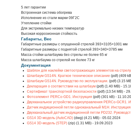
5 лет гарантии
Встроенная система обогрева
Исполнение из стали марки 09Г2С
Утепление стойки
Для экстремально низких температур
Высокая коррозионная стойкость
Габариты, Вес
Габаритные размеры с опущенной стрелой 393×3105×1001 мм
Габаритные размеры с поднятой стрелой 393×340×3785 мм
Масса стойки шлагбаума без стрелы не более 65 кг
Масса шлагбаума со стрелой не более 73 кг
Документация
Шаблон для наклейки светоотражающих элементов на стрел
Шлагбаум GS14N. Краткое техническое описание
(pdf) (409 kB
Шлагбаум GS14N. Руководство по эксплуатации.
(pdf) (3.15 MB
Декларация о соответствии на шлагбаум
(pdf) (1.40 MB) - 15.
Сертификат транспортной безопасности
(pdf) (13.54 MB) - 2
Фотоэлемент PERCo-GD1. Инструкция
(pdf) (301 kB) - 11.10.2
Двухканальное устройство радиоуправления PERCo-GCR1. И
Датчик индукционной петли одноканальный М1Н. Инструкция
Двухканальный датчик индукционной петли PD232. Руководст
GS14 3D-модель (AutoCAD)
(dwg) (4.21 MB) - 05.02.2024
GS14 3D-модель (STEP)
(zip) (1.31 MB) - 19.09.2023