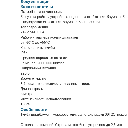
Документация
Характеристики
Потребляемая мощность
без учета работы устройства подогрева стойки шлагбаума не бо
с подогревом стойки шлагбаума не более 300 Вт
Ток потребления
не более 1,1 A
Рабочий температурный диапазон
от -60°C до +55°C
Класс защиты тумбы
IP54
Средняя наработка на отказ
не менее 3 000 000 циклов
Напряжение питания
220 В
Время открытия
3-6 секунд в зависимости от длины стрелы
Длина стрелы
3 метра
Интенсивность использования
100%
Особенности
Тумба шлагбаума – морозоустойчивая сталь марки 09Г2С, покрыт
Стрела – алюминий. Стрела может быть укорочена до 2,5 метров