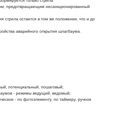
формируется только стрела.
ом, предотвращающим несанкционированный
я стрела остается в том же положении, что и до
ройства аварийного открытия шлагбаума.
ый, потенциальный, пошаговый;
баумов - режимы ведущий, ведомый;
ческое - по фотоэлементу, по таймеру, ручное