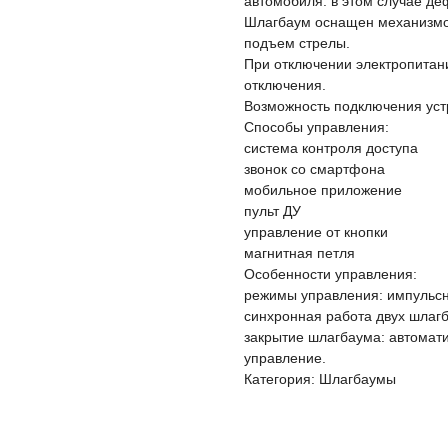
автомобиля: в этом случае де
Шлагбаум оснащен механизм
подъем стрелы.
При отключении электропитани
отключения.
Возможность подключения уст
Способы управления:
система контроля доступа
звонок со смартфона
мобильное приложение
пульт ДУ
управление от кнопки
магнитная петля
Особенности управления:
режимы управления: импульсн
синхронная работа двух шлаг
закрытие шлагбаума: автомати
управление.
Категория: Шлагбаумы