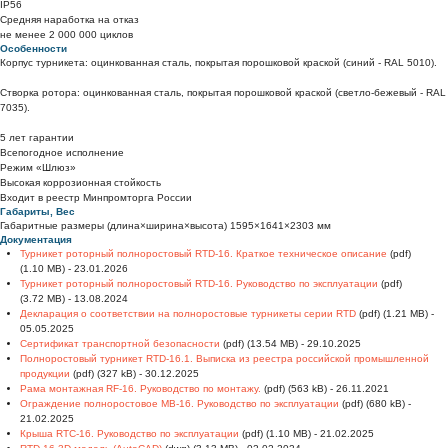
IP56
Средняя наработка на отказ
не менее 2 000 000 циклов
Особенности
Корпус турникета: оцинкованная сталь, покрытая порошковой краской (синий - RAL 5010).
Створка ротора: оцинкованная сталь, покрытая порошковой краской (светло-бежевый - RAL
7035).
5 лет гарантии
Всепогодное исполнение
Режим «Шлюз»
Высокая коррозионная стойкость
Входит в реестр Минпромторга России
Габариты, Вес
Габаритные размеры (длина×ширина×высота) 1595×1641×2303 мм
Документация
Турникет роторный полноростовый RTD-16. Краткое техническое описание
(pdf)
(1.10 MB) - 23.01.2026
Турникет роторный полноростовый RTD-16. Руководство по эксплуатации
(pdf)
(3.72 MB) - 13.08.2024
Декларация о соответствии на полноростовые турникеты серии RTD
(pdf) (1.21 MB) -
05.05.2025
Сертификат транспортной безопасности
(pdf) (13.54 MB) - 29.10.2025
Полноростовый турникет RTD-16.1. Выписка из реестра российской промышленной
продукции
(pdf) (327 kB) - 30.12.2025
Рама монтажная RF-16. Руководство по монтажу.
(pdf) (563 kB) - 26.11.2021
Ограждение полноростовое МВ-16. Руководство по эксплуатации
(pdf) (680 kB) -
21.02.2025
Крыша RTC-16. Руководство по эксплуатации
(pdf) (1.10 MB) - 21.02.2025