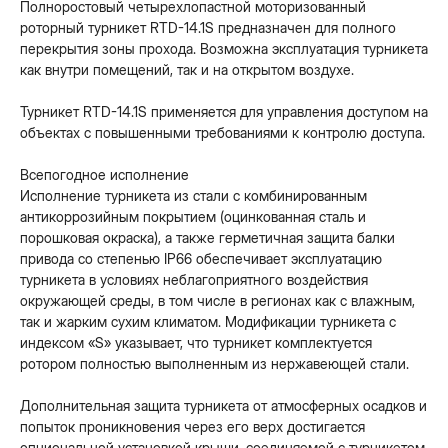
Полноростовый четырехлопастной моторизованный
роторный турникет RTD-14.1S предназначен для полного
перекрытия зоны прохода. Возможна эксплуатация турникета
как внутри помещений, так и на открытом воздухе.
Турникет RTD-14.1S применяется для управления доступом на
объектах с повышенными требованиями к контролю доступа.
Всепогодное исполнение
Исполнение турникета из стали с комбинированным
антикоррозийным покрытием (оцинкованная сталь и
порошковая окраска), а также герметичная защита балки
привода со степенью IP66 обеспечивает эксплуатацию
турникета в условиях неблагоприятного воздействия
окружающей среды, в том числе в регионах как с влажным,
так и жарким сухим климатом. Модификации турникета с
индексом «S» указывает, что турникет комплектуется
ротором полностью выполненным из нержавеющей стали.
Дополнительная защита турникета от атмосферных осадков и
попыток проникновения через его верх достигается
опциональной установкой крыши, соединяемой с турникетом