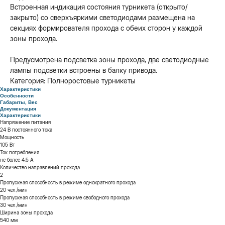
Встроенная индикация состояния турникета (открыто/
закрыто) со сверхъяркими светодиодами размещена на
секциях формирователя прохода с обеих сторон у каждой
зоны прохода.
Предусмотрена подсветка зоны прохода, две светодиодные
лампы подсветки встроены в балку привода.
Категория: Полноростовые турникеты
Характеристики
Особенности
Габариты, Вес
Документация
Характеристики
Напряжение питания
24 В постоянного тока
Мощность
105 Вт
Ток потребления
не более 4.5 А
Количество направлений прохода
2
Пропускная способность в режиме однократного прохода
20 чел./мин
Пропускная способность в режиме свободного прохода
30 чел./мин
Ширина зоны прохода
540 мм