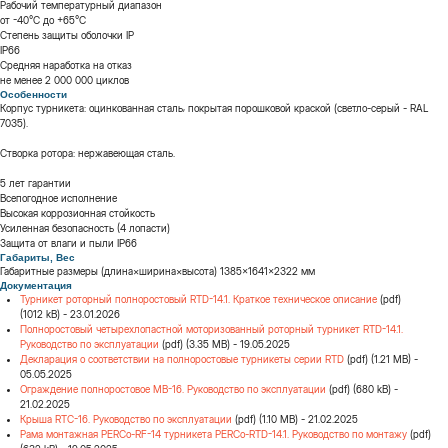
Рабочий температурный диапазон
от -40°C до +65°C
Степень защиты оболочки IP
IP66
Средняя наработка на отказ
не менее 2 000 000 циклов
Особенности
Корпус турникета: оцинкованная сталь, покрытая порошковой краской (светло-серый - RAL
7035).
Створка ротора: нержавеющая сталь.
5 лет гарантии
Всепогодное исполнение
Высокая коррозионная стойкость
Усиленная безопасность (4 лопасти)
Защита от влаги и пыли IP66
Габариты, Вес
Габаритные размеры (длина×ширина×высота) 1385×1641×2322 мм
Документация
Турникет роторный полноростовый RTD-14.1. Краткое техническое описание
(pdf)
(1012 kB) - 23.01.2026
Полноростовый четырехлопастной моторизованный роторный турникет RTD-14.1.
Руководство по эксплуатации
(pdf) (3.35 MB) - 19.05.2025
Декларация о соответствии на полноростовые турникеты серии RTD
(pdf) (1.21 MB) -
05.05.2025
Ограждение полноростовое МВ-16. Руководство по эксплуатации
(pdf) (680 kB) -
21.02.2025
Крыша RTC-16. Руководство по эксплуатации
(pdf) (1.10 MB) - 21.02.2025
Рама монтажная PERCo-RF-14 турникета PERCo-RTD-14.1. Руководство по монтажу
(pdf)