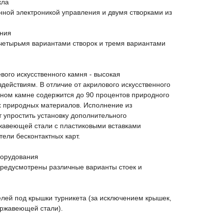
кла
нной электроникой управления и двумя створками из
ения
 четырьмя вариантами створок и тремя вариантами
вого искусственного камня - высокая
здействиям. В отличие от акрилового искусственного
нном камне содержится до 90 процентов природного
х природных материалов. Исполнение из
 упростить установку дополнительного
жавеющей стали с пластиковыми вставками
тели бесконтактных карт.
борудования
предусмотрены различные варианты стоек и
лей под крышки турникета (за исключением крышек,
ржавеющей стали).