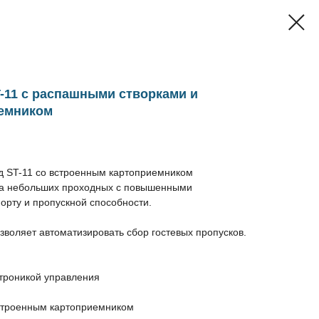
-11 с распашными створками и
емником
од ST-11 со встроенным картоприемником
на небольших проходных с повышенными
орту и пропускной способности.
воляет автоматизировать сбор гостевых пропусков.
ктроникой управления
строенным картоприемником