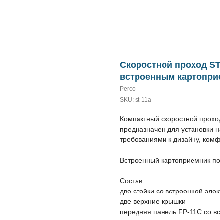
Скоростной проход ST
встроенным картопри
Perco
SKU:
st-11a
Компактный скоростной прох
предназначен для установки 
требованиями к дизайну, комф
Встроенный картоприемник поз
Состав
две стойки со встроенной эле
две верхние крышки
передняя панель FP-11C со в