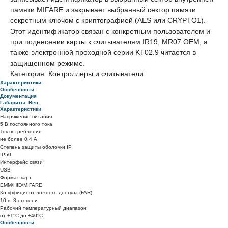
памяти MIFARE и закрывает выбранный сектор памяти
секретным ключом с криптографией (AES или CRYPTO1).
Этот идентификатор связан с конкретным пользователем и
при поднесении карты к считывателям IR19, MR07 OEM, а
также электронной проходной серии KT02.9 читается в
защищенном режиме.
Категория: Контроллеры и считыватели
Характеристики
Особенности
Документация
Габариты, Вес
Характеристики
Напряжение питания
5 В постоянного тока
Ток потребления
не более 0,4 A
Степень защиты оболочки IP
IP50
Интерфейс связи
USB
Формат карт
EMM/HID/MIFARE
Коэффициент ложного доступа (FAR)
10 в -8 степени
Рабочий температурный диапазон
от +1°C до +40°C
Особенности