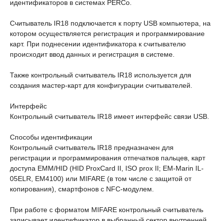
идентификаторов в системах PERCo.
Cчитыватель IR18 подключается к порту USB компьютера, на
котором осуществляется регистрация и программирование
карт. При поднесении идентификатора к считывателю
происходит ввод данных и регистрация в системе.
Также контрольный считыватель IR18 используется для
создания мастер-карт для конфигурации считывателей.
Интерфейс
Контрольный считыватель IR18 имеет интерфейс связи USB.
Способы идентификации
Контрольный считыватель IR18 предназначен для
регистрации и программирования отпечатков пальцев, карт
доступа EMM/HID (HID ProxCard II, ISO prox II; EM-Marin IL-
05ELR, ЕМ4100) или MIFARE (в том числе с защитой от
копирования), смартфонов с NFC-модулем.
При работе с форматом MIFARE контрольный считыватель
записывает идентификатор в выбранный сектор внутренней