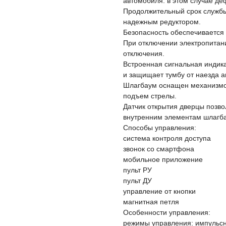
автомобиля: в этом случае де
Продолжительный срок службы 
надежным редуктором.
Безопасность обеспечивается
При отключении электропитани
отключения.
Встроенная сигнальная индика
и защищает тумбу от наезда а
Шлагбаум оснащен механизм
подъем стрелы.
Датчик открытия дверцы позво
внутренним элементам шлагба
Способы управления:
система контроля доступа
звонок со смартфона
мобильное приложение
пульт РУ
пульт ДУ
управление от кнопки
магнитная петля
Особенности управления:
режимы управления: импульсн