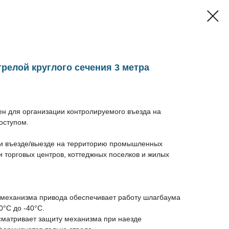
трелой круглого сечения 3 метра
н для организации контролируемого въезда на
оступом.
ри въезде/выезде на территорию промышленных
и торговых центров, коттеджных поселков и жилых
 механизма привода обеспечивает работу шлагбаума
0°C до -40°C.
сматривает защиту механизма при наезде