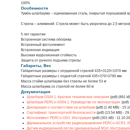
100%
Особенности
Тумба шлагбаума – оцинкованная сталь, покрытая порошковой кр
Стрела – алюминий. Стрела может быть укорочена до 2,5 метров
5 лет гарантии
Встроенная система обогрева
Встроенный фотоэлемент
Встроенная индикация
Высокая коррозионная стойкость
Защита от ручного подъема стрелы
Габариты, Вес
Габаритные размеры с опущенной стрелой 435×3120×1070 мм
Габаритные размеры с поднятой стрелой 435×370×3790 мм
Масса стойки шлагбаума без стрелы не более 53 кг
Масса шлагбаума со стрелой не более 60 кг
Документация
Шлагбаум GS04.1. Краткое техническое описание
(pdf) (891 k
Шлагбаум PERCo-GS04.1. Руководство по эксплуатации.
(pdf)
Декларация о соответствии на шлагбаум
(pdf) (1.40 MB) - 15.
Сертификат транспортной безопасности
(pdf) (13.54 MB) - 2
Фотоэлемент PERCo-GD1. Инструкция
(pdf) (301 kB) - 11.10.2
Двухканальное устройство радиоуправления PERCo-GCR1. И
Датчик индукционной петли одноканальный М1Н. Инструкция