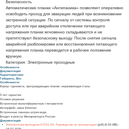
Безопасность
Автоматические планки «Антипаника» позволяют оперативно
освободить проход для эвакуации людей при возникновении
экстренной ситуации. По сигналу от системы контроля
доступа или при аварийном отключении питающего
напряжения планки мгновенно складываются и не
препятствуют безопасному выходу. После снятия сигнала
аварийной разблокировки или восстановления питающего
напряжения планка переводится в рабочее положение
вручную.
Категория: Электронные проходные
Особенности
Документация
Характеристики
Габариты, Вес
Особенности
Корпус турникета, преграждающие планки: нержавеющая сталь.
5 лет гарантии
Готовое решение
Встроенные мультиформатные считыватели
Интерфейс связи Ethernet
Встроенные сканеры штрих-кода
Входит в реестр Минпромторга России
Документация
Электронная проходная KTC01.9A. Руководство по эксплуатации
(pdf) (6.93 MB) -
18.07.2025