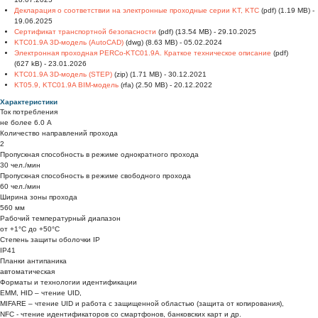
Декларация о соответствии на электронные проходные серии KT, KTC
(pdf) (1.19 MB) -
19.06.2025
Сертификат транспортной безопасности
(pdf) (13.54 MB) - 29.10.2025
KTC01.9A 3D-модель (AutoCAD)
(dwg) (8.63 MB) - 05.02.2024
Электронная проходная PERCo-KTC01.9A. Краткое техническое описание
(pdf)
(627 kB) - 23.01.2026
KTC01.9A 3D-модель (STEP)
(zip) (1.71 MB) - 30.12.2021
KT05.9, KТC01.9A BIM-модель
(rfa) (2.50 MB) - 20.12.2022
Характеристики
Ток потребления
не более 6.0 А
Количество направлений прохода
2
Пропускная способность в режиме однократного прохода
30 чел./мин
Пропускная способность в режиме свободного прохода
60 чел./мин
Ширина зоны прохода
560 мм
Рабочий температурный диапазон
от +1°C до +50°C
Степень защиты оболочки IP
IP41
Планки антипаника
автоматическая
Форматы и технологии идентификации
EMM, HID – чтение UID,
MIFARE – чтение UID и работа с защищенной областью (защита от копирования),
NFC - чтение идентификаторов со смартфонов, банковских карт и др.