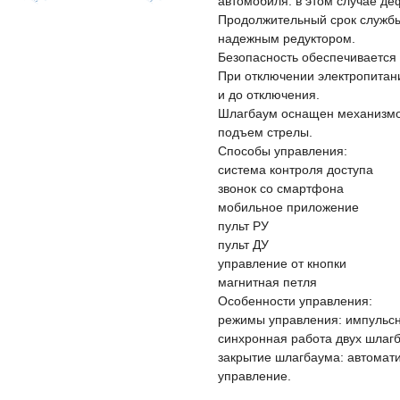
автомобиля: в этом случае де
Продолжительный срок службы 
надежным редуктором.
Безопасность обеспечивается
При отключении электропитани
и до отключения.
Шлагбаум оснащен механизм
подъем стрелы.
Способы управления:
система контроля доступа
звонок со смартфона
мобильное приложение
пульт РУ
пульт ДУ
управление от кнопки
магнитная петля
Особенности управления:
режимы управления: импульсн
синхронная работа двух шлаг
закрытие шлагбаума: автомати
управление.