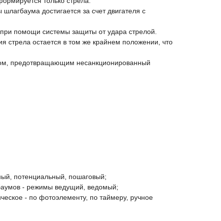
формируется только стрела.
шлагбаума достигается за счет двигателя с
 при помощи системы защиты от удара стрелой.
я стрела остается в том же крайнем положении, что
ом, предотвращающим несанкционированный
ый, потенциальный, пошаговый;
баумов - режимы ведущий, ведомый;
ческое - по фотоэлементу, по таймеру, ручное