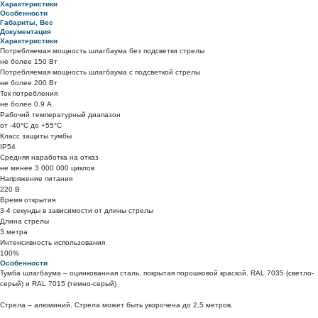
Характеристики
Особенности
Габариты, Вес
Документация
Характеристики
Потребляемая мощность шлагбаума без подсветки стрелы
не более 150 Вт
Потребляемая мощность шлагбаума с подсветкой стрелы
не более 200 Вт
Ток потребления
не более 0.9 А
Рабочий температурный диапазон
от -40°C до +55°C
Класс защиты тумбы
IP54
Средняя наработка на отказ
не менее 3 000 000 циклов
Напряжение питания
220 В
Время открытия
3-4 секунды в зависимости от длины стрелы
Длина стрелы
3 метра
Интенсивность использования
100%
Особенности
Тумба шлагбаума – оцинкованная сталь, покрытая порошковой краской. RAL 7035 (светло-
серый) и RAL 7015 (темно-серый)
Стрела – алюминий. Стрела может быть укорочена до 2,5 метров.