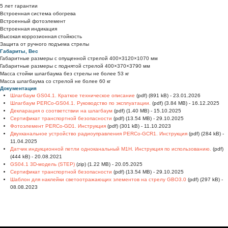
5 лет гарантии
Встроенная система обогрева
Встроенный фотоэлемент
Встроенная индикация
Высокая коррозионная стойкость
Защита от ручного подъема стрелы
Габариты, Вес
Габаритные размеры с опущенной стрелой 400×3120×1070 мм
Габаритные размеры с поднятой стрелой 400×370×3790 мм
Масса стойки шлагбаума без стрелы не более 53 кг
Масса шлагбаума со стрелой не более 60 кг
Документация
Шлагбаум GS04.1. Краткое техническое описание
(pdf) (891 kB) - 23.01.2026
Шлагбаум PERCo-GS04.1. Руководство по эксплуатации.
(pdf) (3.84 MB) - 16.12.2025
Декларация о соответствии на шлагбаум
(pdf) (1.40 MB) - 15.10.2025
Сертификат транспортной безопасности
(pdf) (13.54 MB) - 29.10.2025
Фотоэлемент PERCo-GD1. Инструкция
(pdf) (301 kB) - 11.10.2023
Двухканальное устройство радиоуправления PERCo-GCR1. Инструкция
(pdf) (284 kB) -
11.04.2025
Датчик индукционной петли одноканальный М1Н. Инструкция по использованию.
(pdf)
(444 kB) - 20.08.2021
GS04.1 3D-модель (STEP)
(zip) (1.22 MB) - 20.05.2025
Сертификат транспортной безопасности
(pdf) (13.54 MB) - 29.10.2025
Шаблон для наклейки светоотражающих элементов на стрелу GBO3.0
(pdf) (297 kB) -
08.08.2023