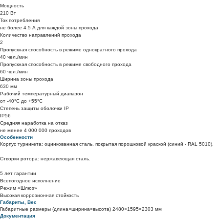
Мощность
210 Вт
Ток потребления
не более 4.5 А для каждой зоны прохода
Количество направлений прохода
2
Пропускная способность в режиме однократного прохода
40 чел./мин
Пропускная способность в режиме свободного прохода
60 чел./мин
Ширина зоны прохода
630 мм
Рабочий температурный диапазон
от -40°C до +55°C
Степень защиты оболочки IP
IP56
Средняя наработка на отказ
не менее 4 000 000 проходов
Особенности
Корпус турникета: оцинкованная сталь, покрытая порошковой краской (синий - RAL 5010).
Створки ротора: нержавеющая сталь.
5 лет гарантии
Всепогодное исполнение
Режим «Шлюз»
Высокая коррозионная стойкость
Габариты, Вес
Габаритные размеры (длина×ширина×высота) 2480×1595×2303 мм
Документация