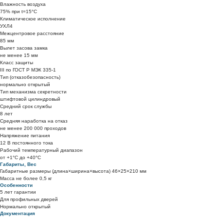
Влажность воздуха
75% при t=15°C
Климатическое исполнение
УХЛ4
Межцентровое расстояние
85 мм
Вылет засова замка
не менее 15 мм
Класс защиты
ІІІ по ГОСТ Р МЭК 335-1
Тип (отказобезопасность)
нормально открытый
Тип механизма секретности
штифтовой цилиндровый
Средний срок службы
8 лет
Средняя наработка на отказ
не менее 200 000 проходов
Напряжение питания
12 В постоянного тока
Рабочий температурный диапазон
от +1°C до +40°C
Габариты, Вес
Габаритные размеры (длина×ширина×высота) 46×25×210 мм
Масса не более 0,5 кг
Особенности
5 лет гарантии
Для профильных дверей
Нормально открытый
Документация