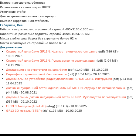
Встроенная система обогрева
Исполнение из стали марки 09Г2С
Утепление стойки
Для экстремально низких температур
Высокая коррозионная стойкость
Габариты, Вес
Габаритные размеры с опущенной стрелой 405х3105х1005 мм
Габаритные размеры с поднятой стрелой 405×340×3790 мм
Масса стойки шлагбаума без стрелы не более 62 кг
Масса шлагбаума со стрелой не более 67 кг
Документация
Скоростной шлагбаум GF13N. Краткое техническое описание
(pdf) (486 kB) -
13.02.2026
Скоростной шлагбаум GF13N. Руководство по эксплуатации.
(pdf) (2.94 MB) -
19.12.2025
Декларация о соответствии на шлагбаум
(pdf) (1.40 MB) - 15.10.2025
Сертификат транспортной безопасности
(pdf) (13.54 MB) - 29.10.2025
Двухканальное устройство радиоуправления PERCo-GCR1. Инструкция
(pdf) (284 kB) -
11.04.2025
Датчик индукционной петли одноканальный М1Н. Инструкция по использованию.
(pdf)
(444 kB) - 20.08.2021
Двухканальный датчик индукционной петли PD232. Руководство по эксплуатации
(pdf)
(537 kB) - 05.10.2022
GF13 3D-модель (AutoCAD)
(dwg) (837 kB) - 10.03.2025
GF13 3D-модель (STEP)
(zip) (1.97 MB) - 10.03.2025