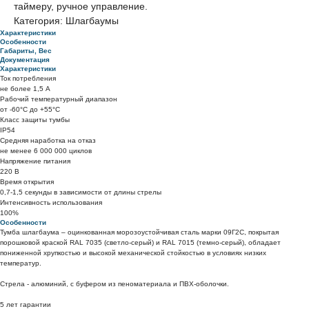
таймеру, ручное управление.
Категория: Шлагбаумы
Характеристики
Особенности
Габариты, Вес
Документация
Характеристики
Ток потребления
не более 1,5 А
Рабочий температурный диапазон
от -60°C до +55°C
Класс защиты тумбы
IP54
Средняя наработка на отказ
не менее 6 000 000 циклов
Напряжение питания
220 В
Время открытия
0,7-1,5 секунды в зависимости от длины стрелы
Интенсивность использования
100%
Особенности
Тумба шлагбаума – оцинкованная морозоустойчивая сталь марки 09Г2С, покрытая
порошковой краской RAL 7035 (светло-серый) и RAL 7015 (темно-серый), обладает
пониженной хрупкостью и высокой механической стойкостью в условиях низких
температур.
Стрела - алюминий, с буфером из пеноматериала и ПВХ-оболочки.
5 лет гарантии