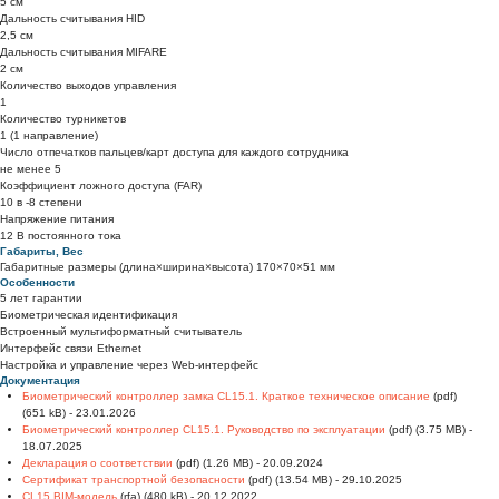
5 см
Дальность считывания HID
2,5 см
Дальность считывания MIFARE
2 см
Количество выходов управления
1
Количество турникетов
1 (1 направление)
Число отпечатков пальцев/карт доступа для каждого сотрудника
не менее 5
Коэффициент ложного доступа (FAR)
10 в -8 степени
Напряжение питания
12 В постоянного тока
Габариты, Вес
Габаритные размеры (длина×ширина×высота) 170×70×51 мм
Особенности
5 лет гарантии
Биометрическая идентификация
Встроенный мультиформатный считыватель
Интерфейс связи Ethernet
Настройка и управление через Web-интерфейс
Документация
Биометрический контроллер замка CL15.1. Краткое техническое описание
(pdf)
(651 kB) - 23.01.2026
Биометрический контроллер CL15.1. Руководство по эксплуатации
(pdf) (3.75 MB) -
18.07.2025
Декларация о соответствии
(pdf) (1.26 MB) - 20.09.2024
Сертификат транспортной безопасности
(pdf) (13.54 MB) - 29.10.2025
CL15 BIM-модель
(rfa) (480 kB) - 20.12.2022