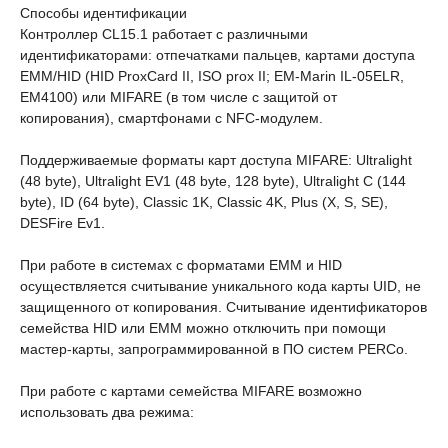
Способы идентификации
Контроллер CL15.1 работает с различными
идентификаторами: отпечатками пальцев, картами доступа
EMM/HID (HID ProxCard II, ISO prox II; EM-Marin IL-05ELR,
ЕМ4100) или MIFARE (в том числе с защитой от
копирования), смартфонами с NFC-модулем.
Поддерживаемые форматы карт доступа MIFARE: Ultralight
(48 byte), Ultralight EV1 (48 byte, 128 byte), Ultralight C (144
byte), ID (64 byte), Classic 1K, Classic 4K, Plus (X, S, SE),
DESFire Ev1.
При работе в системах с форматами EMM и HID
осуществляется считывание уникального кода карты UID, не
защищенного от копирования. Считывание идентификаторов
семейства HID или EMM можно отключить при помощи
мастер-карты, запрограммированной в ПО систем PERCo.
При работе с картами семейства MIFARE возможно
использовать два режима: