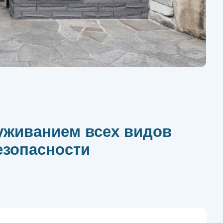
ием всех видов
ности
контроля доступа
 зависит от бесперебойной работы систем
КУД. Поломки оборудования или сбои в ПО
санкционированного доступа, поэтому
ское обслуживание и ремонт необходимы для
их проблем. Своевременное устранение
держивает стабильность системы, продлевает