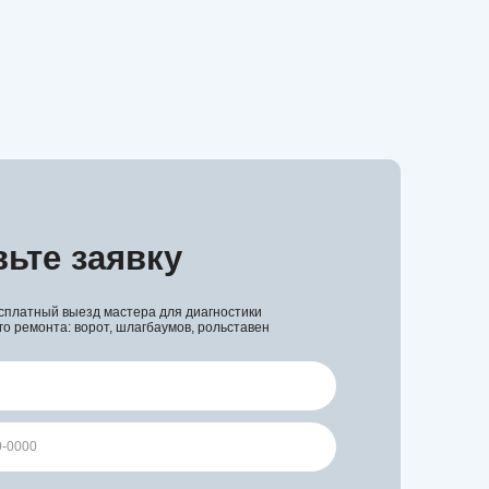
 выезд мастера для диагностики
: ворот, шлагбаумов, рольставен
омление и даю
Согласие на обработку моих
в порядке и на условиях, указанных в
Политике
ых данных.
Отправить заявку