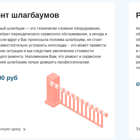
техническое обслужи
б
от 2 000 руб
ну
Узнать точную це
 заявку