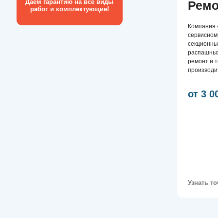
от 3 000 ру
Узнать точную це
Ремонт 
Современный шлагб
которое требует пе
ремонта. Если вдру
пытаться самостоят
к усугублению ситу
последующего ремо
обслуживание шлаг