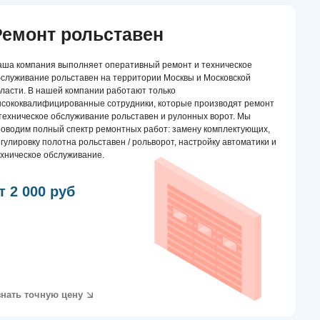
вание.
ну