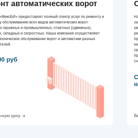
срок ее службы и сн
профилактические ме
б
считывателей и обн
Скидка 10%
на первый з
ну
Вызвать мастера
шлагбаумов
Ремонт р
аум — это технически сложное оборудование,
Наша компания выпо
риодического сервисного обслуживания, а иногда и
обслуживание рольс
г у Вас произошла поломка шлагбаума, не стоит
области. В нашей ко
ельно устранить неполадку – это может привести
высококвалифициров
ации и как следствие увеличению стоимости
и техническое обслу
нта. Напоминаем Вам, что ремонт и сервисное
проводим полный сп
баума лучше доверить профессионалам.
регулировку полотна