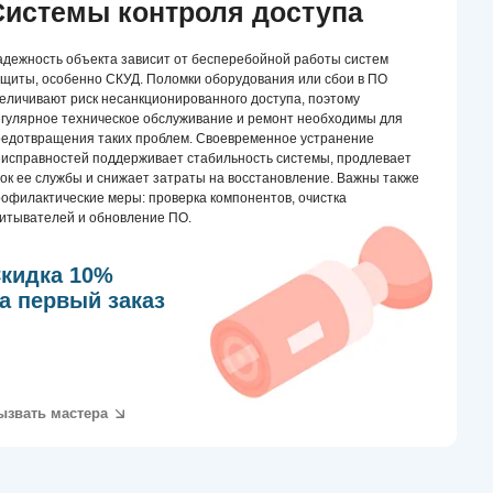
ижает затраты на восстановление. Важны также
ры: проверка компонентов, очистка
овление ПО.
аказ
ольставен
лняет оперативный ремонт и техническое
тавен на территории Москвы и Московской
мпании работают только
анные сотрудники, которые производят ремонт
живание рольставен и рулонных ворот. Мы
ектр ремонтных работ: замену комплектующих,
 рольставен / рольворот, настройку автоматики и