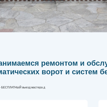
маемся ремонтом и обслуживан
ческих ворот и систем безопас
ТНЫЙ выезд мастера для проведения диагностики!
|
втоматических ворот
Системы 
предоставлят полный спектр услуг по ремонту и
Надежность объекта
ванию всех видов автоматических ворот:
защиты, особенно С
ых и промышленных, откатных (сдвижных),
увеличивают риск не
ых и скоростных. Наша компания осуществляет
регулярное техниче
ое обслуживание ворот и автоматики разных
предотвращения так
неисправностей под