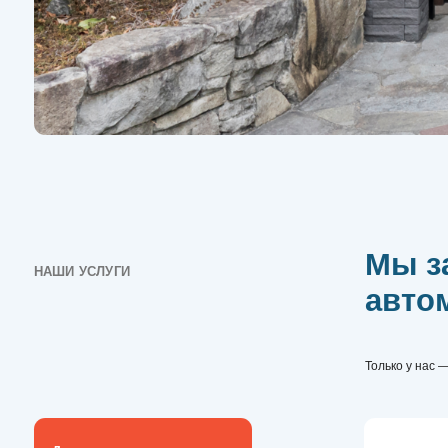
Мы зани
НАШИ УСЛУГИ
автомати
Только у нас — БЕСПЛА
Даем гарантию на все виды
Ремонт а
работ и комплектующие!
Компания «МиксБИ» 
сервисному обслужи
секционных гаражн
распашных, складн
ремонт и техническ
производителей.